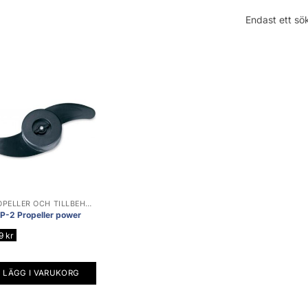
Endast ett sök
PROPELLER OCH TILLBEHÖR
-2 Propeller power
9
kr
LÄGG I VARUKORG