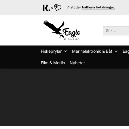
Skip
to
content
Sök
efter:
Fiskeprylar
Marinelektronik & Båt
Eag
Film & Media
Nyheter