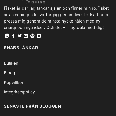
alternativen
Fisket är där jag tankar själen och finner min ro.Fisket
kan
är anledningen till varför jag genom livet fortsatt orka
väljas
på
pressa mig genom de minsta nyckelhålen med ny
produktsidan
energi och nya idéer. Och det vill jag dela med dig!
SNABBLÄNKAR
Butiken
Blogg
Köpvillkor
Integritetspolicy
SENASTE FRÅN BLOGGEN