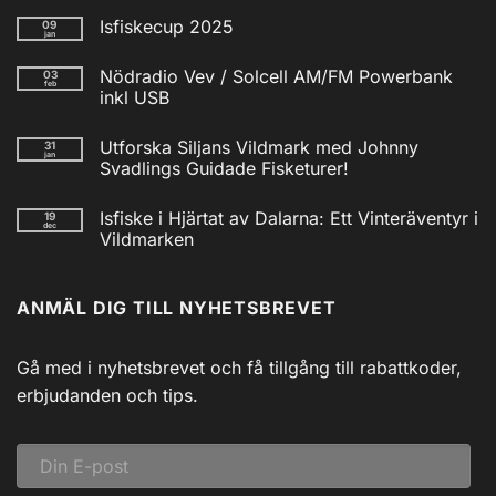
Isfiskecup 2025
09
jan
Inga
kommentarer
Nödradio Vev / Solcell AM/FM Powerbank
03
till
feb
Isfiskecup
inkl USB
2025
Inga
kommentarer
Utforska Siljans Vildmark med Johnny
31
till
jan
Nödradio
Svadlings Guidade Fisketurer!
Vev
/
Inga
Solcell
kommentarer
Isfiske i Hjärtat av Dalarna: Ett Vinteräventyr i
19
till
AM/FM
dec
Utforska
Powerbank
Vildmarken
Siljans
inkl
Vildmark
Inga
USB
med
kommentarer
till
Johnny
ANMÄL DIG TILL NYHETSBREVET
Isfiske
Svadlings
i
Guidade
Hjärtat
Fisketurer!
av
Dalarna:
Gå med i nyhetsbrevet och få tillgång till rabattkoder,
Ett
Vinteräventyr
erbjudanden och tips.
i
Vildmarken