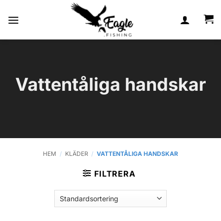
Skip
to
content
Vattentåliga handskar
HEM
/
KLÄDER
/
VATTENTÅLIGA HANDSKAR
FILTRERA