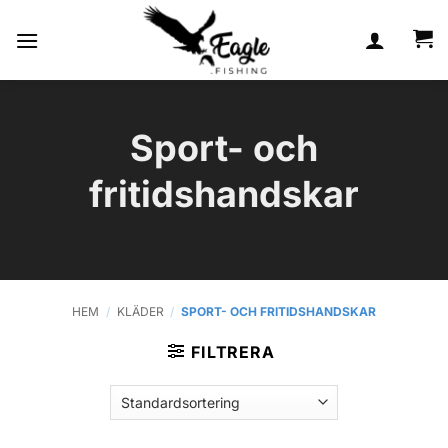
Skip
to
content
Sport- och
fritidshandskar
HEM
/
KLÄDER
/
SPORT- OCH FRITIDSHANDSKAR
FILTRERA