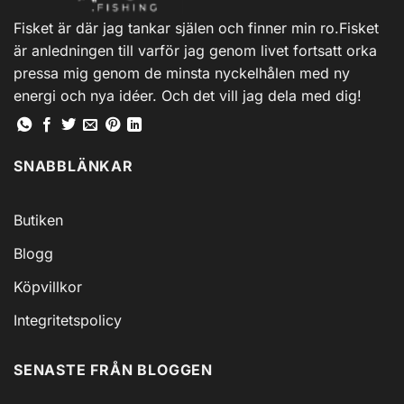
alternativen
Fisket är där jag tankar själen och finner min ro.Fisket
kan
är anledningen till varför jag genom livet fortsatt orka
väljas
på
pressa mig genom de minsta nyckelhålen med ny
produktsidan
energi och nya idéer. Och det vill jag dela med dig!
SNABBLÄNKAR
Butiken
Blogg
Köpvillkor
Integritetspolicy
SENASTE FRÅN BLOGGEN