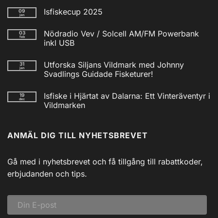
Isfiskecup 2025
09
jan
Inga
kommentarer
Nödradio Vev / Solcell AM/FM Powerbank
03
till
feb
Isfiskecup
inkl USB
2025
Inga
kommentarer
Utforska Siljans Vildmark med Johnny
31
till
jan
Nödradio
Svadlings Guidade Fisketurer!
Vev
/
Inga
Solcell
kommentarer
Isfiske i Hjärtat av Dalarna: Ett Vinteräventyr i
19
till
AM/FM
dec
Utforska
Powerbank
Vildmarken
Siljans
inkl
Vildmark
Inga
USB
med
kommentarer
till
Johnny
ANMÄL DIG TILL NYHETSBREVET
Isfiske
Svadlings
i
Guidade
Hjärtat
Fisketurer!
av
Dalarna:
Gå med i nyhetsbrevet och få tillgång till rabattkoder,
Ett
Vinteräventyr
erbjudanden och tips.
i
Vildmarken