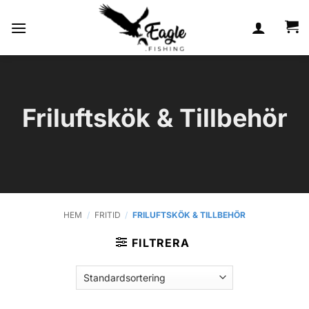
Skip
to
content
Friluftskök & Tillbehör
HEM
/
FRITID
/
FRILUFTSKÖK & TILLBEHÖR
FILTRERA