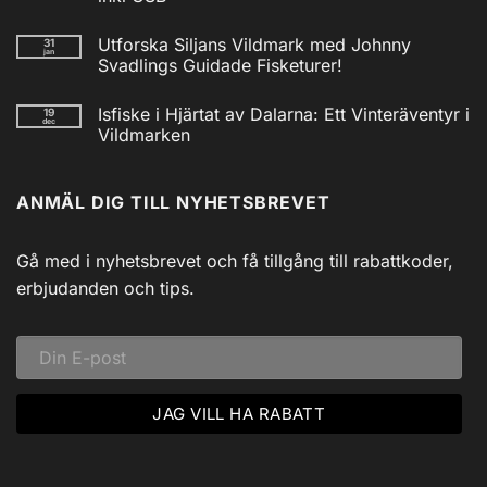
2025
Inga
kommentarer
Utforska Siljans Vildmark med Johnny
31
till
jan
Nödradio
Svadlings Guidade Fisketurer!
Vev
/
Inga
Solcell
kommentarer
Isfiske i Hjärtat av Dalarna: Ett Vinteräventyr i
19
till
AM/FM
dec
Utforska
Powerbank
Vildmarken
Siljans
inkl
Vildmark
Inga
USB
med
kommentarer
till
Johnny
ANMÄL DIG TILL NYHETSBREVET
Isfiske
Svadlings
i
Guidade
Hjärtat
Fisketurer!
av
Dalarna:
Gå med i nyhetsbrevet och få tillgång till rabattkoder,
Ett
Vinteräventyr
erbjudanden och tips.
i
Vildmarken