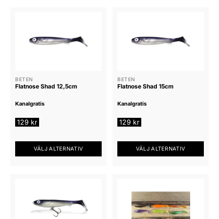
BETEN
BETEN
Flatnose Shad 12,5cm
Flatnose Shad 15cm
Kanalgratis
Kanalgratis
129
kr
129
kr
VÄLJ ALTERNATIV
VÄLJ ALTERNATIV
Den
Den
här
här
produkten
produkten
har
har
flera
flera
varianter.
varianter.