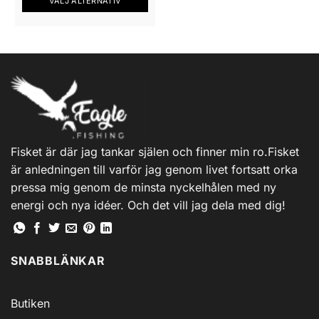
VÄLJ ALTERNATIV
Den
här
produkten
har
flera
varianter.
De
olika
alternativen
Fisket är där jag tankar själen och finner min ro.Fisket
kan
är anledningen till varför jag genom livet fortsatt orka
väljas
på
pressa mig genom de minsta nyckelhålen med ny
produktsidan
energi och nya idéer. Och det vill jag dela med dig!
SNABBLÄNKAR
Butiken