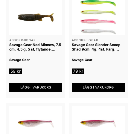
produkten
produkten
har
har
flera
flera
varianter.
varianter.
De
De
olika
olika
alternativen
alternativen
ABBORRJIGGAR
ABBORRJIGGAR
Savage Gear Ned Minnow, 7,5
Savage Gear Slender Scoop
kan
kan
cm, 4,5 g, 5 st, flytande.
Shad 9cm, 4g, 4st. Färg:
väljas
väljas
Green Pumpkin
Mörkvattenmix
på
på
Savage Gear
Savage Gear
produktsidan
produktsidan
59
kr
79
kr
LÄGG I VARUKORG
LÄGG I VARUKORG