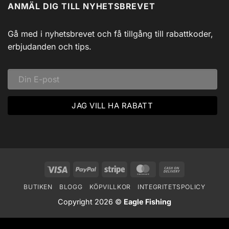
ANMÄL DIG TILL NYHETSBREVET
Isfiske
Svadlings
i
Guidade
Hjärtat
Fisketurer!
av
Dalarna:
Gå med i nyhetsbrevet och få tillgång till rabattkoder,
Ett
Vinteräventyr
erbjudanden och tips.
i
Vildmarken
Visa
PayPal
Stripe
MasterCard
Cash
On
BUTIKEN
BLOGG
KÖPVILLKOR
INTEGRITETSPOLICY
Delivery
Copyright 2026 ©
Eagle Fishing