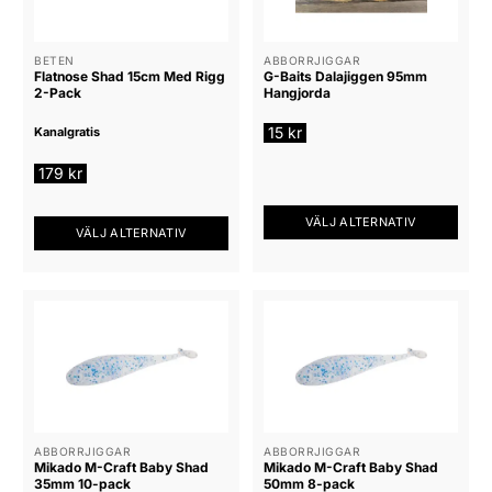
De
De
olika
olika
alternativen
alternativen
BETEN
ABBORRJIGGAR
Flatnose Shad 15cm Med Rigg
G-Baits Dalajiggen 95mm
kan
kan
2-Pack
Hangjorda
väljas
väljas
på
på
15
kr
Kanalgratis
produktsidan
produktsidan
179
kr
VÄLJ ALTERNATIV
VÄLJ ALTERNATIV
Den
Den
här
här
produkten
produkten
har
har
flera
flera
varianter.
varianter.
De
De
olika
olika
alternativen
alternativen
ABBORRJIGGAR
ABBORRJIGGAR
kan
Mikado M-Craft Baby Shad
Mikado M-Craft Baby Shad
kan
väljas
35mm 10-pack
50mm 8-pack
väljas