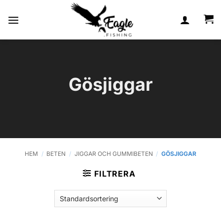
Skip
to
content
Gösjiggar
HEM
/
BETEN
/
JIGGAR OCH GUMMIBETEN
/
GÖSJIGGAR
FILTRERA