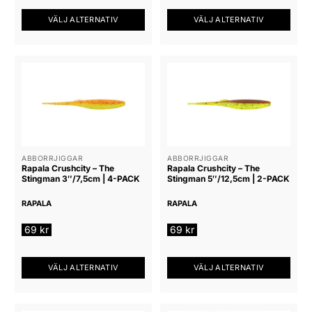
VÄLJ ALTERNATIV
VÄLJ ALTERNATIV
Den
Den
här
här
produkten
produkten
har
har
flera
flera
varianter.
varianter.
De
De
olika
olika
alternativen
alternativen
ABBORRJIGGAR
ABBORRJIGGAR
Rapala Crushcity – The
Rapala Crushcity – The
kan
kan
Stingman 3″/7,5cm | 4-PACK
Stingman 5″/12,5cm | 2-PACK
väljas
väljas
på
på
RAPALA
RAPALA
produktsidan
produktsidan
69
kr
69
kr
VÄLJ ALTERNATIV
VÄLJ ALTERNATIV
Den
Den
här
här