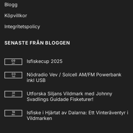
Blogg
Köpvillkor
Integritetspolicy
SENASTE FRÅN BLOGGEN
Isfiskecup 2025
09
jan
Inga
kommentarer
Nödradio Vev / Solcell AM/FM Powerbank
03
till
feb
Isfiskecup
inkl USB
2025
Inga
kommentarer
Utforska Siljans Vildmark med Johnny
31
till
jan
Nödradio
Svadlings Guidade Fisketurer!
Vev
/
Inga
Solcell
kommentarer
Isfiske i Hjärtat av Dalarna: Ett Vinteräventyr i
19
till
AM/FM
dec
Utforska
Powerbank
Vildmarken
Siljans
inkl
Vildmark
Inga
USB
med
kommentarer
till
Johnny