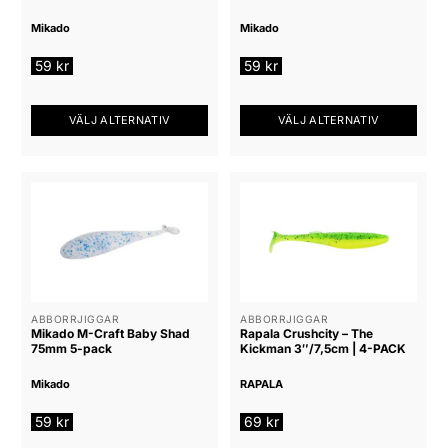
på
på
Mikado
Mikado
produktsidan
produktsidan
59
kr
59
kr
VÄLJ ALTERNATIV
VÄLJ ALTERNATIV
Den
Den
här
här
produkten
produkten
har
har
flera
flera
varianter.
varianter.
De
De
olika
olika
alternativen
alternativen
ABBORRJIGGAR
ABBORRJIGGAR
Mikado M-Craft Baby Shad
Rapala Crushcity – The
kan
kan
75mm 5-pack
Kickman 3″/7,5cm | 4-PACK
väljas
väljas
på
på
Mikado
RAPALA
produktsidan
produktsidan
59
kr
69
kr