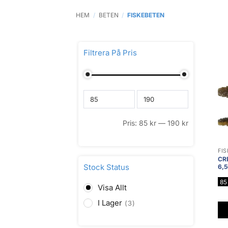
HEM
/
BETEN
/
FISKEBETEN
Filtrera På Pris
Pris:
85
kr
—
190
kr
FI
CR
Stock Status
6,
8
Visa Allt
I Lager
3
De