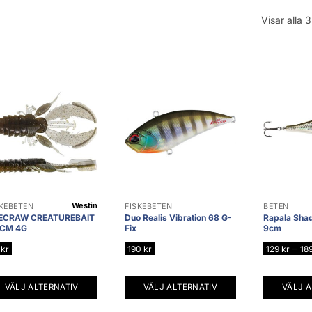
Visar alla 3
Westin
SKEBETEN
FISKEBETEN
BETEN
ECRAW CREATUREBAIT
Duo Realis Vibration 68 G-
Rapala Sha
5CM 4G
Fix
9cm
–
5
kr
190
kr
129
kr
18
VÄLJ ALTERNATIV
VÄLJ ALTERNATIV
VÄLJ A
n
Den
Den