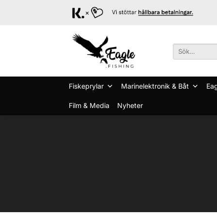
Skip
to
content
Sök
efter:
Fiskeprylar
Marinelektronik & Båt
Eag
Film & Media
Nyheter