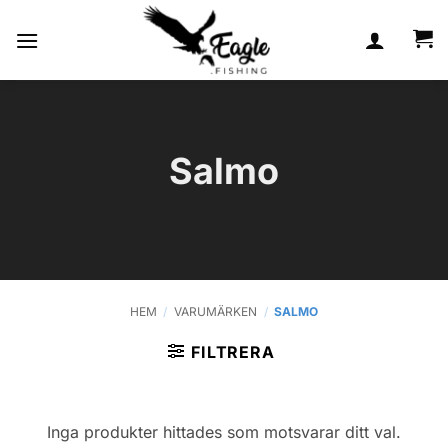
Skip
to
content
Salmo
HEM
/
VARUMÄRKEN
/
SALMO
FILTRERA
Inga produkter hittades som motsvarar ditt val.