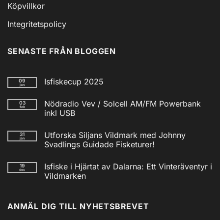
Köpvillkor
Integritetspolicy
SENASTE FRÅN BLOGGEN
Isfiskecup 2025
09
jan
Inga
kommentarer
Nödradio Vev / Solcell AM/FM Powerbank
03
till
feb
Isfiskecup
inkl USB
2025
Inga
kommentarer
Utforska Siljans Vildmark med Johnny
31
till
jan
Nödradio
Svadlings Guidade Fisketurer!
Vev
/
Inga
Solcell
kommentarer
Isfiske i Hjärtat av Dalarna: Ett Vinteräventyr i
19
till
AM/FM
dec
Utforska
Powerbank
Vildmarken
Siljans
inkl
Vildmark
Inga
USB
med
kommentarer
till
Johnny
ANMÄL DIG TILL NYHETSBREVET
Isfiske
Svadlings
i
Guidade
Hjärtat
Fisketurer!