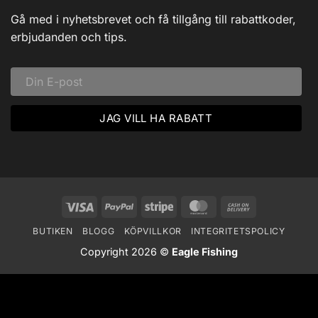
av
Dalarna:
Gå med i nyhetsbrevet och få tillgång till rabattkoder,
Ett
Vinteräventyr
erbjudanden och tips.
i
Vildmarken
Visa
PayPal
Stripe
MasterCard
Cash
On
BUTIKEN
BLOGG
KÖPVILLKOR
INTEGRITETSPOLICY
Delivery
Copyright 2026 ©
Eagle Fishing