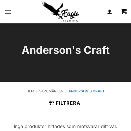
Skip
to
content
Anderson's Craft
HEM
/
VARUMÄRKEN
/
ANDERSON'S CRAFT
FILTRERA
Inga produkter hittades som motsvarar ditt val.