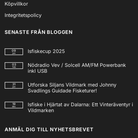
Köpvillkor
Integritetspolicy
SENASTE FRÅN BLOGGEN
Isfiskecup 2025
09
jan
Inga
kommentarer
Nödradio Vev / Solcell AM/FM Powerbank
03
till
feb
Isfiskecup
inkl USB
2025
Inga
kommentarer
Utforska Siljans Vildmark med Johnny
31
till
jan
Nödradio
Svadlings Guidade Fisketurer!
Vev
/
Inga
Solcell
kommentarer
Isfiske i Hjärtat av Dalarna: Ett Vinteräventyr i
19
till
AM/FM
dec
Utforska
Powerbank
Vildmarken
Siljans
inkl
Vildmark
Inga
USB
med
kommentarer
till
Johnny
ANMÄL DIG TILL NYHETSBREVET
Isfiske
Svadlings
i
Guidade
Hjärtat
Fisketurer!