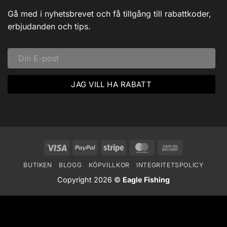
av
Dalarna:
Gå med i nyhetsbrevet och få tillgång till rabattkoder,
Ett
Vinteräventyr
erbjudanden och tips.
i
Vildmarken
Visa
PayPal
Stripe
MasterCard
Cash
On
BUTIKEN
BLOGG
KÖPVILLKOR
INTEGRITETSPOLICY
Delivery
Copyright 2026 ©
Eagle Fishing